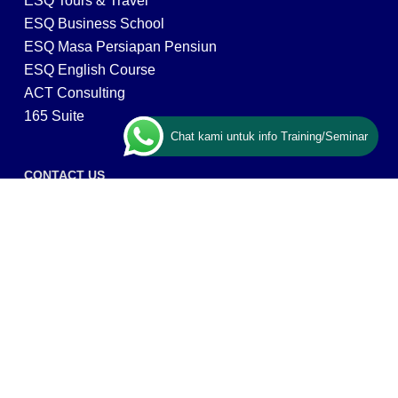
ESQ Tours & Travel
ESQ Business School
ESQ Masa Persiapan Pensiun
ESQ English Course
ACT Consulting
165 Suite
Chat kami untuk info Training/Seminar
CONTACT US
ESQ Training
Gedung Menara 165 lantai.24 Jalan TB. Simatupang
Kav.1 RT/RW 008/003, Kel. Cilandak Timur, Kec. Pasar
Minggu, Kota Adm. Jakarta Selatan, Prov, DKI Jakarta
12560