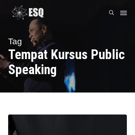
Skip
Menu
to
search
main
content
Tag
Tempat Kursus Public
Speaking
Kenapa
Banyak
anak