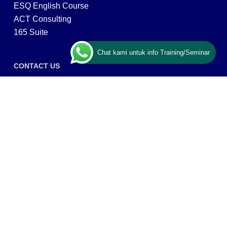
ESQ English Course
ACT Consulting
165 Suite
Chat kami untuk info Training/Seminar
CONTACT US
ESQ Training
Gedung Menara 165 lantai.24 Jalan TB. Simatupang
Kav.1 RT/RW 008/003, Kel. Cilandak Timur, Kec. Pasar
Minggu, Kota Adm. Jakarta Selatan, Prov, DKI Jakarta
12560
Copyright © 2026 PT ARGA BANGUN BANGSA