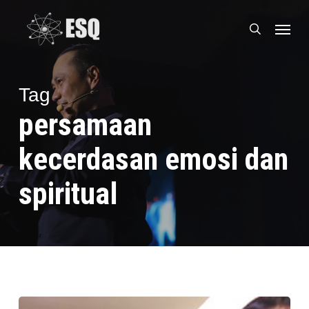
Skip
Menu
to
search
main
content
Tag
persamaan
kecerdasan emosi dan
spiritual
Cara