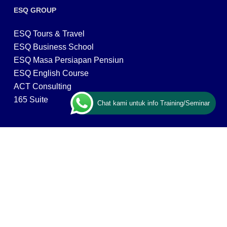
ESQ GROUP
ESQ Tours & Travel
ESQ Business School
ESQ Masa Persiapan Pensiun
ESQ English Course
ACT Consulting
165 Suite
Chat kami untuk info Training/Seminar
CONTACT US
ESQ Training
Gedung Menara 165 lantai.24 Jalan TB. Simatupang
Kav.1 RT/RW 008/003, Kel. Cilandak Timur, Kec. Pasar
Minggu, Kota Adm. Jakarta Selatan, Prov, DKI Jakarta
12560