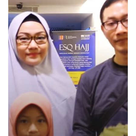
Meningkatkan
Kecerdasan
Emosi,
Spiritual
dan
Intelektual
pada
anak
SD,
SMP,
SMA