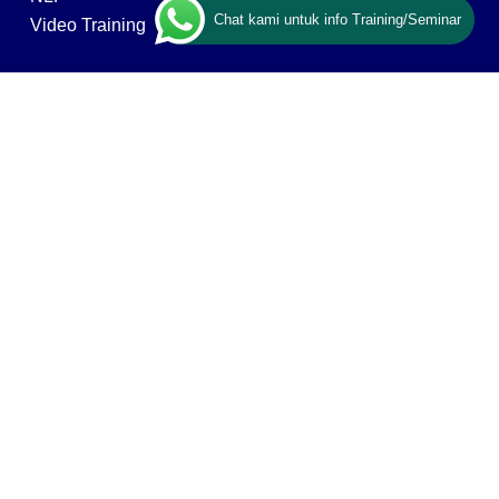
Chat kami untuk info Training/Seminar
Video Training
ABOUT US
Ary Ginanjar Agustian
Vision, Mission & Values
Our Networks & Clients
Contact Us
Privacy policy
ESQ GROUP
ESQ Tours & Travel