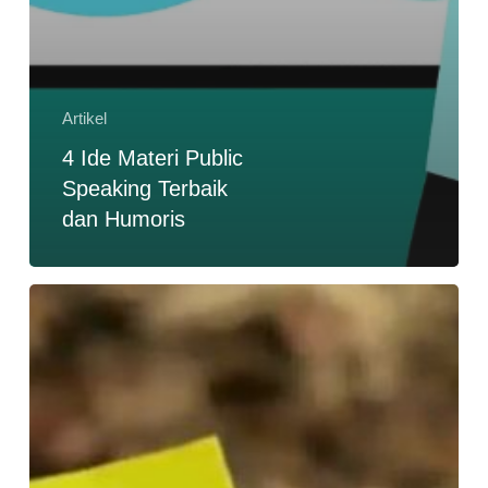
Artikel
4 Ide Materi Public
Speaking Terbaik
dan Humoris
Bagaimana
Kemampuan
Public
Speaking
Bisa
Mengubah
Hidup