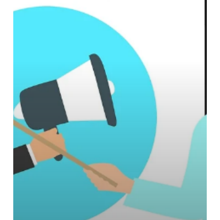
Public
Speaking
Terbaik
dan
Humoris