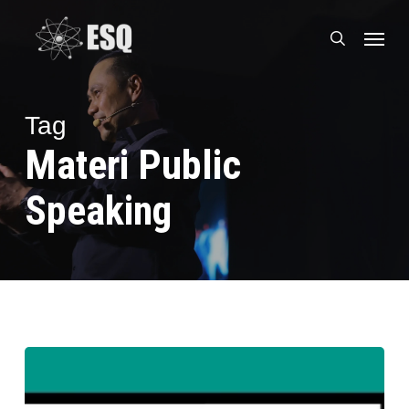
Skip
Menu
to
search
main
content
Tag
Materi Public
Speaking
4
Ide
Materi