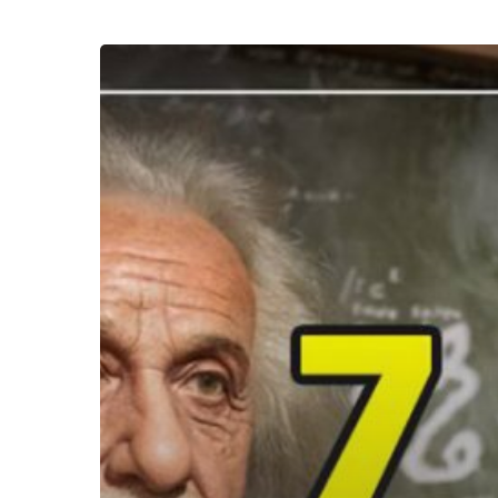
7
Tips
Sukses
Dari
Albert
Einstein