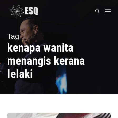
Skip
Menu
to
search
main
content
Tag
kenapa wanita
menangis kerana
lelaki
Kenapa