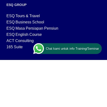
ESQ GROUP
ESQ Tours & Travel
ESQ Business School
ESQ Masa Persiapan Pensiun
ESQ English Course
ACT Consulting
165 Suite
Chat kami untuk info Training/Seminar
CONTACT US
ESQ Training
Gedung Menara 165 lantai.24 Jalan TB. Simatupang
Kav.1 RT/RW 008/003, Kel. Cilandak Timur, Kec. Pasar
Minggu, Kota Adm. Jakarta Selatan, Prov, DKI Jakarta
12560