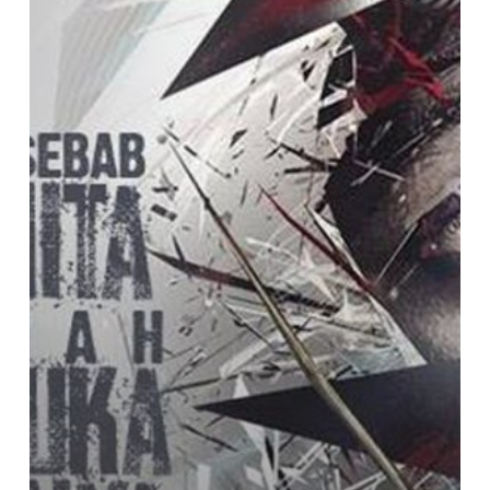
Hati
Wanita
Mudah
Terluka,
Tahukah
Anda
Apa
Penyebabnya