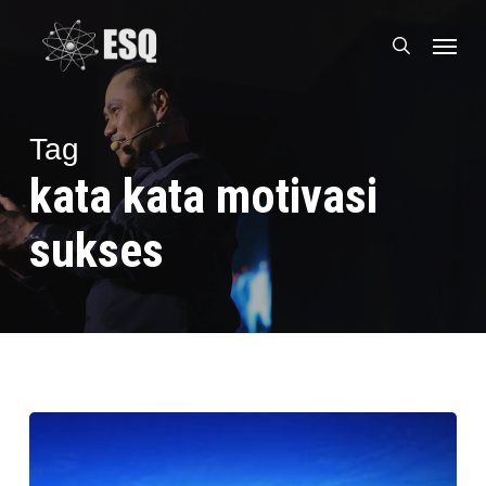
Skip
Menu
to
search
main
content
Tag
kata kata motivasi
sukses
Motivasi
Menghadapi
Tantangan