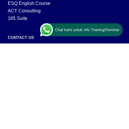
ESQ English Course
ACT Consulting
165 Suite
Chat kami untuk info Training/Seminar
CONTACT US
ESQ Training
Gedung Menara 165 lantai.24 Jalan TB. Simatupang
Kav.1 RT/RW 008/003, Kel. Cilandak Timur, Kec. Pasar
Minggu, Kota Adm. Jakarta Selatan, Prov, DKI Jakarta
12560
Copyright © 2026 PT ARGA BANGUN BANGSA