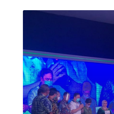
HUT
IIKP
Ke-
8,
Dirut
Pegadaian:
Jadi,
Ibu-
Ibu
Tolong
Dukung
Para
Suaminya