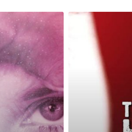
Tentang
Hati
Seorang
Wanita
dan
Air
Mata
Wanita