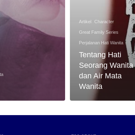
Artikel
Character
Great Family Series
Perjalanan Hati Wanita
Tentang Hati
Seorang Wanita
dan Air Mata
ta
Wanita