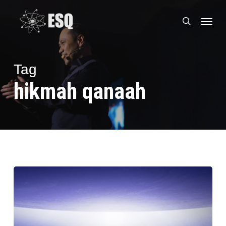
Skip
Menu
to
search
main
content
Tag
hikmah qanaah
Sifat
Qanaah
Dapat
Menyebabkan
Kebahagiaan