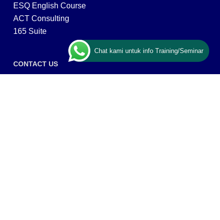
ESQ English Course
ACT Consulting
165 Suite
Chat kami untuk info Training/Seminar
CONTACT US
ESQ Training
Gedung Menara 165 lantai.24 Jalan TB. Simatupang
Kav.1 RT/RW 008/003, Kel. Cilandak Timur, Kec. Pasar
Minggu, Kota Adm. Jakarta Selatan, Prov, DKI Jakarta
12560
Copyright © 2026 PT ARGA BANGUN BANGSA