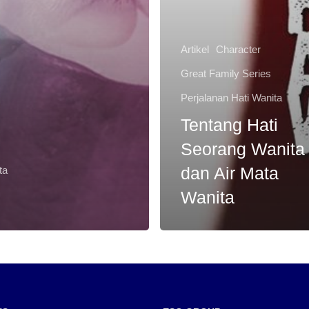
Artikel
Character
Great Family Series
Perjalanan Hati Wanita
Tentang Hati
Seorang Wanita
dan Air Mata
ta
Wanita