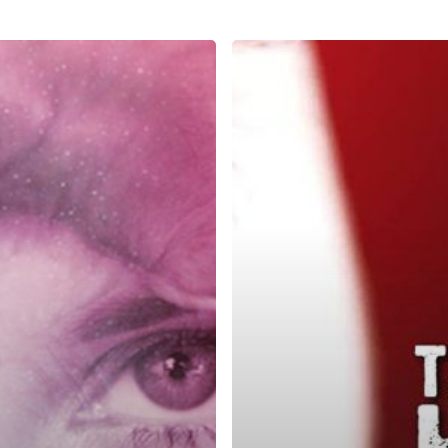
Tentang
Hati
Seorang
Wanita
dan
Air
Mata
Wanita