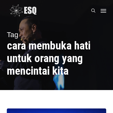
Skip
Menu
to
search
main
content
Tag
cara membuka hati
untuk orang yang
mencintai kita
Mengetuk