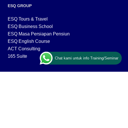
ESQ GROUP
ESQ Tours & Travel
ESQ Business School
ESQ Masa Persiapan Pensiun
ESQ English Course
ACT Consulting
165 Suite
Chat kami untuk info Training/Seminar
CONTACT US
ESQ Training
Gedung Menara 165 lantai.24 Jalan TB. Simatupang
Kav.1 RT/RW 008/003, Kel. Cilandak Timur, Kec. Pasar
Minggu, Kota Adm. Jakarta Selatan, Prov, DKI Jakarta
12560