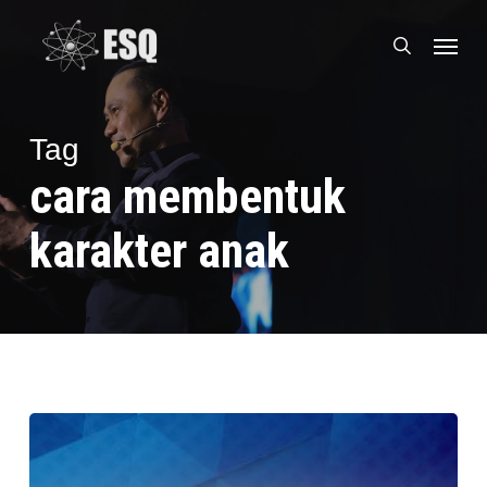
Skip
Menu
to
search
main
content
Tag
cara membentuk
karakter anak
Cara
Membentuk
Pribadi