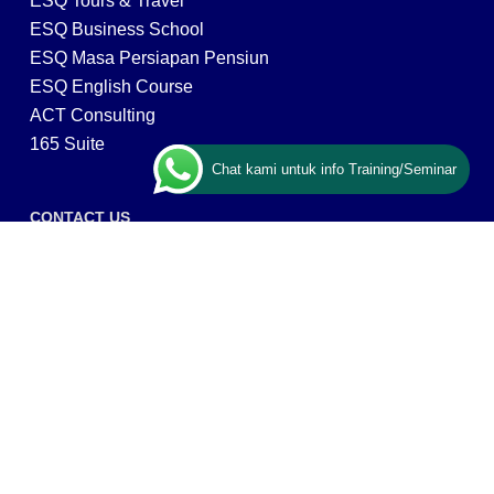
ESQ Tours & Travel
ESQ Business School
ESQ Masa Persiapan Pensiun
ESQ English Course
ACT Consulting
165 Suite
Chat kami untuk info Training/Seminar
CONTACT US
ESQ Training
Gedung Menara 165 lantai.24 Jalan TB. Simatupang
Kav.1 RT/RW 008/003, Kel. Cilandak Timur, Kec. Pasar
Minggu, Kota Adm. Jakarta Selatan, Prov, DKI Jakarta
12560