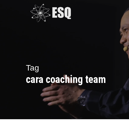
Skip
to
main
content
Tag
cara coaching team