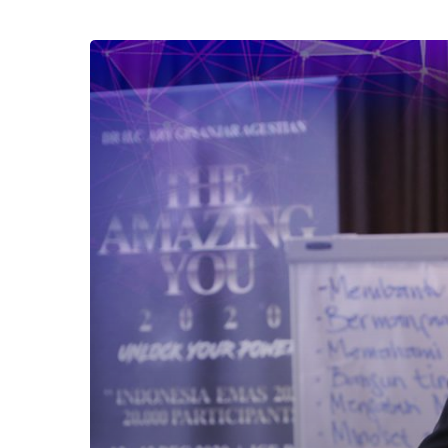
Unlock
Potensi
Tersembunyi
dengan
Ilmu
Coaching