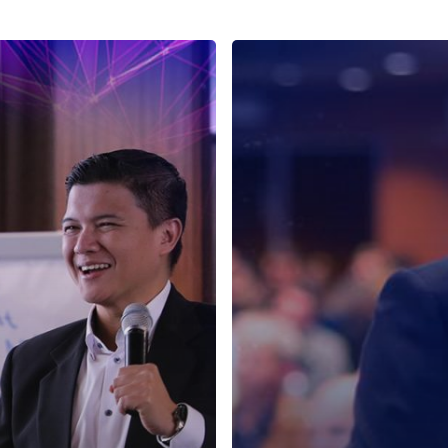
Cara
Coaching
yang
Baik
A
la
ESQ