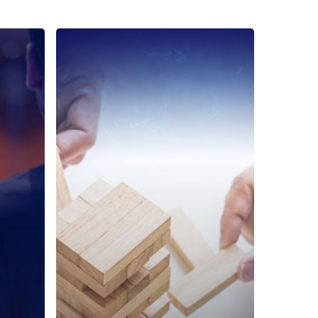
Cara
Coaching
yang
Efektif
untuk
Karyawan
Baru
Perusahaan