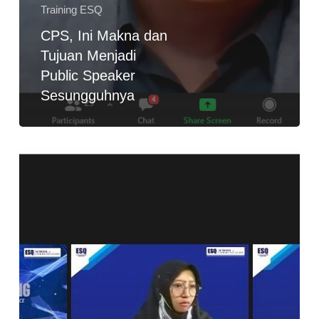
Training ESQ
CPS, Ini Makna dan
Tujuan Menjadi
Public Speaker
Sesungguhnya
Penyakit
Public
Speaking!
Perlunya
Pahami
‘Objective’
Terlebih
Dulu