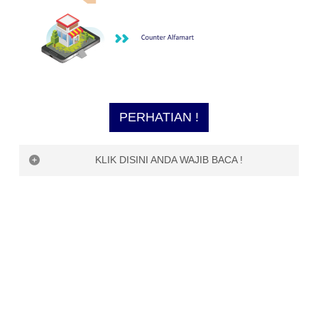
PERHATIAN !
KLIK DISINI ANDA WAJIB BACA !
PERHATIAN !
Saat ini, ESQ Digi World belum bisa menerima
pembayaran di luar channel yang dijelaskan di
atas, seperti
1. OVO
2. Dana
3. Uangku