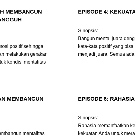
BUH MEMBANGUN
EPISODE 4: KEKUAT
TANGGUH
Sinopsis:
Bangun mental juara denga
si positif sehingga
kata-kata positif yang bi
an melakukan gerakan
menjadi juara. Semua ada 
uk kondisi mentalitas
RAN MEMBANGUN
EPISODE 6: RAHASIA
Sinopsis:
Rahasia memanfaatkan ke
membangun mentalitas
kekuatan Anda untuk meraih