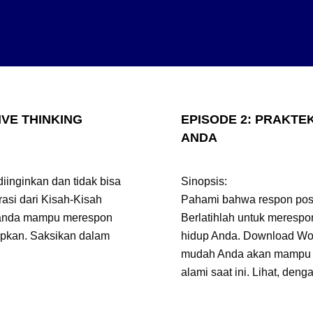
IVE THINKING
EPISODE 2: PRAKTE
ANDA
diinginkan dan tidak bisa
Sinopsis:
rasi dari Kisah-Kisah
Pahami bahwa respon posi
t anda mampu merespon
Berlatihlah untuk merespon
apkan. Saksikan dalam
hidup Anda. Download Wo
mudah Anda akan mampu me
alami saat ini. Lihat, deng