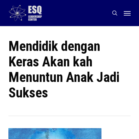
Skip
Menu
to
search
main
content
Mendidik dengan
Keras Akan kah
Menuntun Anak Jadi
Sukses