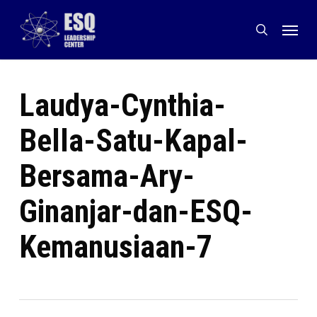
Skip
Menu
to
search
main
content
Laudya-Cynthia-
Bella-Satu-Kapal-
Bersama-Ary-
Ginanjar-dan-ESQ-
Kemanusiaan-7