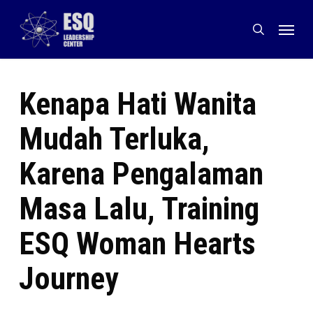
Skip
Menu
to
search
main
content
Kenapa Hati Wanita
Mudah Terluka,
Karena Pengalaman
Masa Lalu, Training
ESQ Woman Hearts
Journey