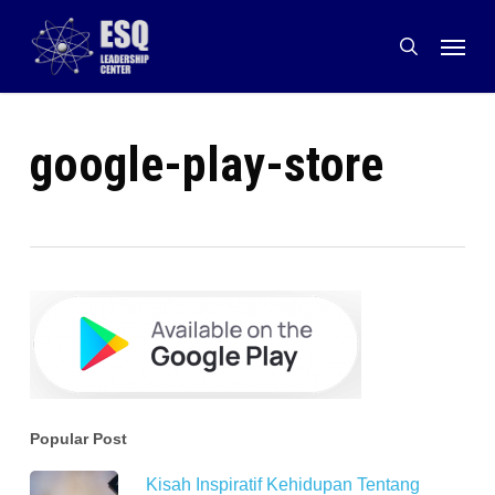
Skip
Menu
to
search
main
content
google-play-store
Popular Post
Kisah Inspiratif Kehidupan Tentang