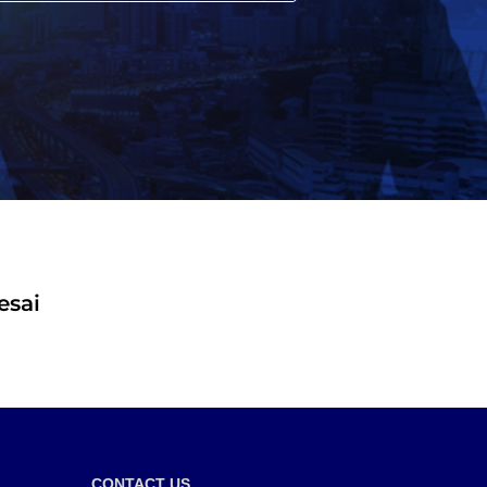
esai
CONTACT US