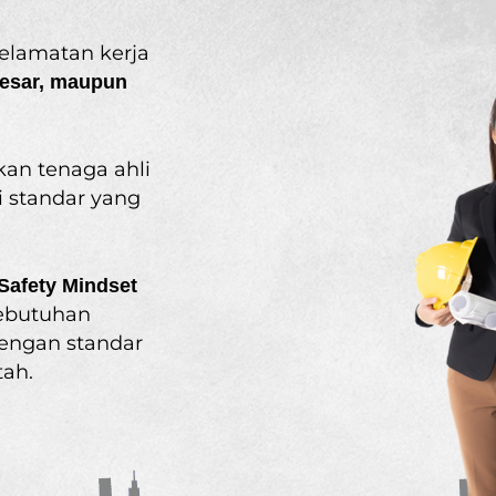
elamatan kerja
besar, maupun
an tenaga ahli
 standar yang
Safety Mindset
ebutuhan
engan standar
tah.