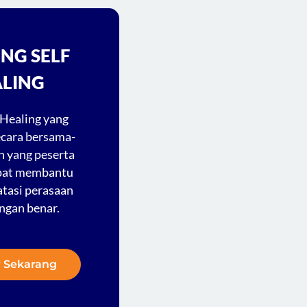
ING SELF
LING
 Healing yang
ecara bersama-
 yang peserta
apat membantu
tasi perasaan
ngan benar.
r Sekarang