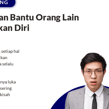
ING
an Bantu Orang Lain
an Diri
 setiap hal
ikan
 selalu
anya luka
 sering
kisah