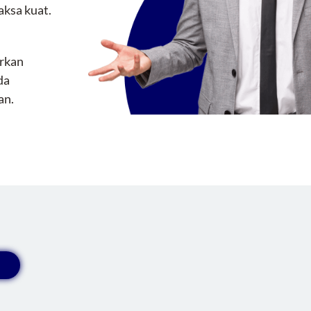
aksa kuat.
rkan
da
an.