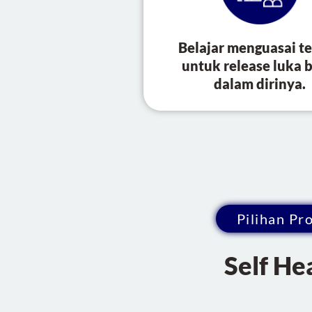
Belajar menguasai t
untuk release luka b
dalam dirinya.
Pilihan Pr
Self He