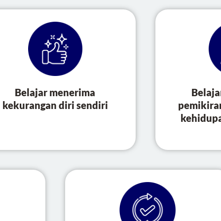
Belajar menerima
Belaj
kekurangan diri sendiri
pemikiran
kehidupa