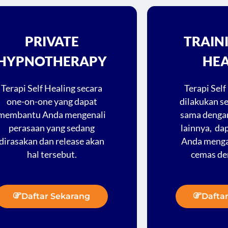
PRIVATE
TRAIN
HYPNOTHERAPY
HEA
Terapi Self Healing secara
Terapi Self
one-on-one yang dapat
dilakukan s
membantu Anda mengenali
sama dengan
perasaan yang sedang
lainnya, d
dirasakan dan release akan
Anda menga
hal tersebut.
cemas de
Daftar Sekarang
Dafta