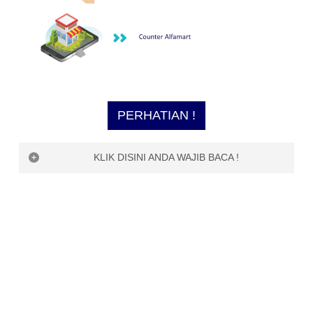
PERHATIAN !
KLIK DISINI ANDA WAJIB BACA !
PERHATIAN !
Saat ini, ESQ Digi World belum bisa menerima
pembayaran di luar channel yang dijelaskan di
atas, seperti
1. OVO
2. Dana
3. Uangku