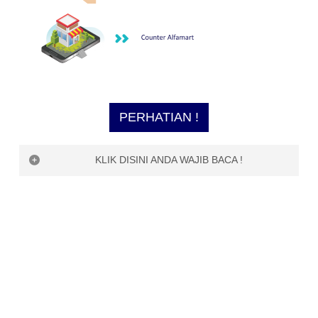
PERHATIAN !
KLIK DISINI ANDA WAJIB BACA !
PERHATIAN !
Saat ini, ESQ Digi World belum bisa menerima
pembayaran di luar channel yang dijelaskan di
atas, seperti
1. OVO
2. Dana
3. Uangku