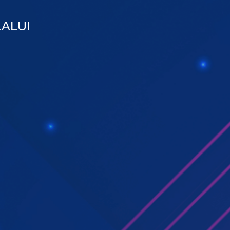
ALUI
!