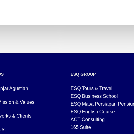
US
ESQ GROUP
njar Agustian
ESQ Tours & Travel
ESQ Business School
Mission & Values
ESQ Masa Persiapan Pensiu
ESQ English Course
orks & Clients
ACT Consulting
165 Suite
 Us