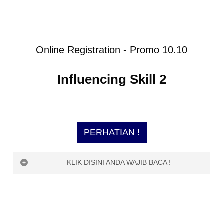
Online Registration - Promo 10.10
Influencing Skill 2
PERHATIAN !
KLIK DISINI ANDA WAJIB BACA !
PERHATIAN !
Saat ini, ESQ Digi World belum bisa menerima
pembayaran di luar channel yang dijelaskan di