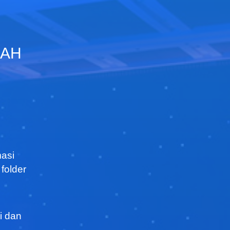
LAH
asi
folder
i dan