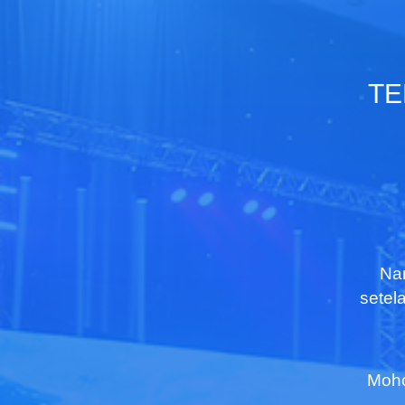
TE
Nam
setel
Moho