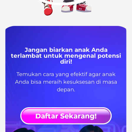
Jangan biarkan anak Anda
terlambat untuk mengenal potensi
diri!
Temukan cara yang efektif agar anak
Anda bisa meraih kesuksesan di masa
depan.