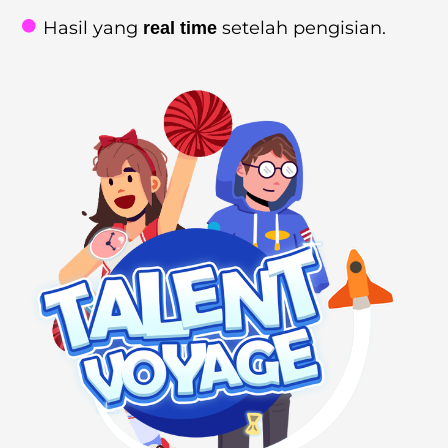
Hasil yang
setelah pengisian.
real time